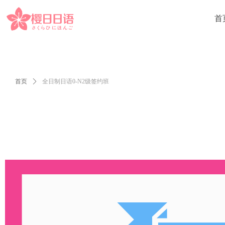
首
首页
ꄲ
全日制日语0-N2级签约班